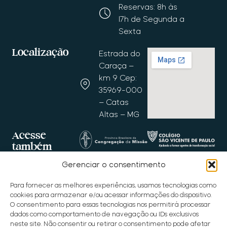
Reservas: 8h às
17h de Segunda a
Sexta
Localização
Estrada do
Caraça –
km 9 Cep:
35969-000
– Catas
Altas – MG
Acesse
também
Gerenciar o consentimento
Para fornecer as melhores experiências, usamos tecnologias como
cookies para armazenar e/ou acessar informações do dispositivo.
O consentimento para essas tecnologias nos permitirá processar
dados como comportamento de navegação ou IDs exclusivos
neste site. Não consentir ou retirar o consentimento pode afetar