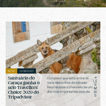
BLOG
12/08/2020
→
Santuário do
Complexo que está entre as
LE
Caraça ganha o
Sete Maravilhas da Estrada
R
selo Travellers’
Real recebe a chancela de um
M
AI
dos mais importantes sites de…
Choice 2020 do
S
Tripadvisor