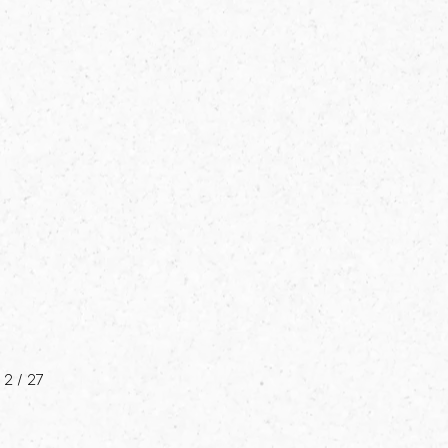
2
/
27