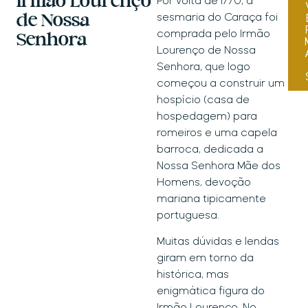
Irmão Lourenço
Por volta de 1770, a
populações das
sesmaria do Caraça foi
de Nossa
duas cidades
comprada pelo Irmão
Senhora
onde se localiza,
Lourenço de Nossa
dessa forma,
Senhora, que logo
marcando a
começou a construir um
identidade
hospício (casa de
turística da
hospedagem) para
região e
romeiros e uma capela
condicionando
barroca, dedicada a
ambiente
Nossa Senhora Mãe dos
favorável ao
Homens, devoção
surgimento de
mariana tipicamente
outros negócios
portuguesa.
e
Muitas dúvidas e lendas
empreendiment
giram em torno da
os na cadeia do
histórica, mas
turismo
enigmática figura do
microrregional.
Irmão Lourenço. No