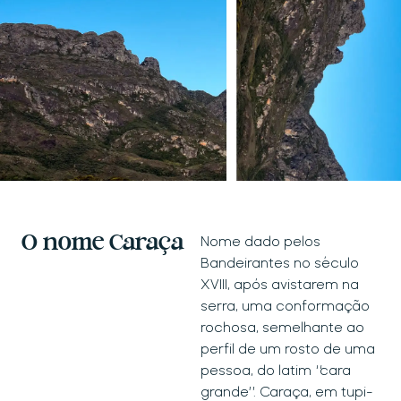
alunos,
pesquisadores e
colaboradores;
Centro de
peregrinação,
cultura,
educação,
turismo e
ecologia;
Reserva
Particular do
O nome Caraça
Nome dado pelos
Patrimônio
Bandeirantes no século
Natural,
XVIII, após avistarem na
componente da
serra, uma conformação
APA Sul da RMBH
rochosa, semelhante ao
e da Reserva da
perfil de um rosto de uma
Biosfera;
pessoa, do latim “cara
Centro de
grande”. Caraça, em tupi-