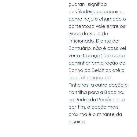
educação
guarani, significa
ambiental e de
desfiladeiro ou bocaina,
produção do
como hoje é chamado o
conhecimento
portentoso vale entre os
científico, como
Picos do Sol e do
produtivo campo
Inficionado. Diante do
de pesquisas
Santuário, não é possível
acadêmicas;
ver a “Caraça”, é preciso
Patrimônio
caminhar em direção ao
Cultural do Brasil,
Banho do Belchior, até o
com
local chamado de
tombamentos
Pinheiros, a outra opção é
em nível federal,
na trilha para a Bocaina,
estadual e
na Pedra da Paciência, e
municipal;
por fim, a opção mais
Uma das 7
próxima é o mirante da
Maravilhas da
piscina.
Estrada Real;
Um