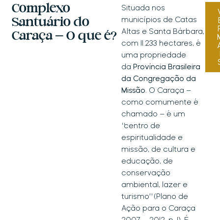
Complexo
Situada nos
municípios de Catas
Santuário do
Altas e Santa Bárbara,
Caraça – O que é?
com 11.233 hectares, é
uma propriedade
da
Província Brasileira
da Congregação da
Missão
. O Caraça –
como comumente é
chamado – é um
“centro de
espiritualidade e
missão, de cultura e
educação, de
conservação
ambiental, lazer e
turismo” (Plano de
Ação para o Caraça
2007 – 2012, p. 1). É