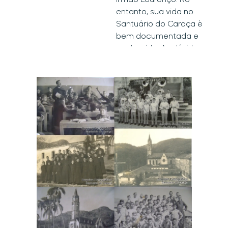
Trata-se, portanto, de
entanto, sua vida no
uma estrutura
Santuário do Caraça é
complexa, com
bem documentada e
múltiplas funções,
conhecida. As dúvidas
papéis e
pairam sobre seu
personalidades que
passado, antes de
deve
chegar à
Serra do
harmoniosamente se
Caraça
.
integrar para compor
Estudos e hipóteses
uma unidade eficiente
apontam para Carlos
e qualificada. Nesse
Mendonça Távora, um
contexto, destacam-
nobre português que,
se 4 eixos básicos que
depois de um atentado
constituem a
contra Dom José I, rei de
integralidade do
Portugal, foi perseguido
Caraça:
pelo Marquês de Pombal.
Preservação,
Os Távoras, longe de
conservação e
serem criminosos,