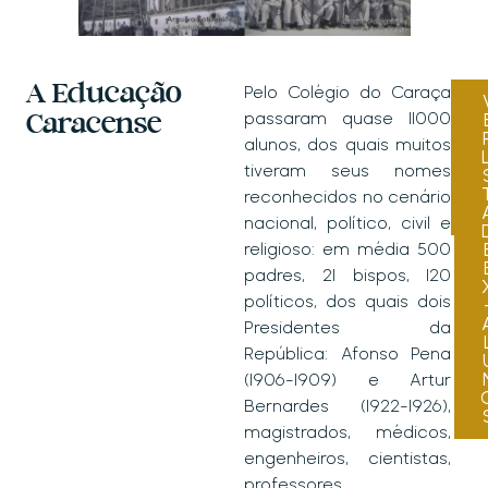
educação
cometeram esse
ambiental (RPPN,
atentado por não
centro de
aceitarem as atitudes do
visitantes e
rei contra uma mulher da
A Educação
Pelo Colégio do Caraça
trilhas)
família. Onze nobres da
passaram quase 11000
Caracense
Educação,
família foram queimados
alunos, dos quais muitos
cultura, ciência
em praça pública, em
tiveram seus nomes
(Conjunto
Portugal, outro apenas
I
reconhecidos no cenário
arquitetônico,
em efígie, por ter fugido.
nacional, político, civil e
museu e
Este fugitivo seria Carlos
religioso: em média 500
biblioteca).
Mendonça Távora, que,
padres, 21 bispos, 120
Centro Vicentino
por volta de 1760, está no
políticos, dos quais dois
Missionário de
Arraial do Tejuco (hoje
Presidentes da
espiritualidade,
Diamantina-MG)
República: Afonso Pena
religião e
trabalhando na
(1906-1909) e Artur
peregrinação
mineração. Chegando
Bernardes (1922-1926),
(Santuário e
pobre ao Tejuco, faz-se
magistrados, médicos,
Curato)
membro da Ordem
engenheiros, cientistas,
Complexo
Terceira de São
professores