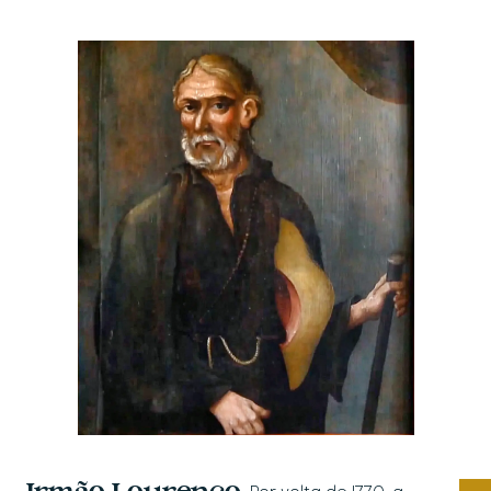
empreendiment
o turístico
múltiplo
(pousada,
restaurante,
lanchonete, loja
e atrativos
naturais e
culturais) que
gera emprego
direto para
cerca de 70
moradores da
região na qual se
insere e que
fomenta um
fluxo turístico
anual maior do
que a soma das