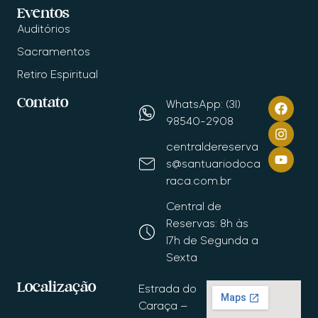
Eventos
Auditórios
Sacramentos
Retiro Espiritual
Contato
WhatsApp: (31)
98540-2908
centraldereserva
s@santuariodoca
raca.com.br
Central de
Reservas: 8h às
17h de Segunda a
Sexta
Localização
Estrada do
Caraça –