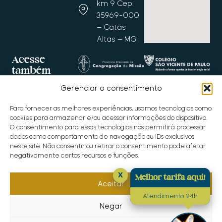
km 9 Cep:
35969-000
– Catas
Altas – MG
Acesse
também
Gerenciar o consentimento
Para fornecer as melhores experiências, usamos tecnologias como
cookies para armazenar e/ou acessar informações do dispositivo.
O consentimento para essas tecnologias nos permitirá processar
dados como comportamento de navegação ou IDs exclusivos
neste site. Não consentir ou retirar o consentimento pode afetar
negativamente certos recursos e funções.
Copyright © 2025 Santuário do Caraça
x
Melhor tarifa aqui!
Aceitar
Site desenvolvido por
Bibit Marketing
Atendimento 24h
Negar