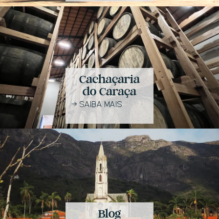
Cachaçaria
do Caraça
→
SAIBA MAIS
Blog