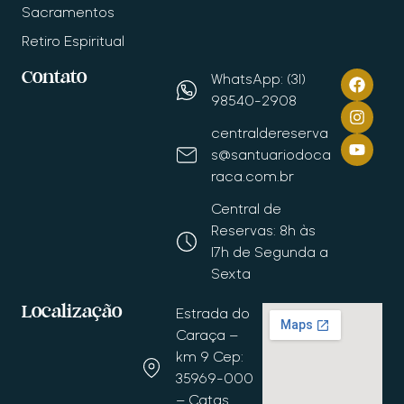
Sacramentos
Retiro Espiritual
Contato
WhatsApp: (31)
98540-2908
centraldereserva
s@santuariodoca
raca.com.br
Central de
Reservas: 8h às
17h de Segunda a
Sexta
Localização
Estrada do
Caraça –
km 9 Cep:
35969-000
– Catas