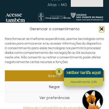
Altas – MG
Acesse
também
Gerenciar o consentimento
Para fornecer as melhores experiências, usamos tecnologias como
cookies para armazenar e/ou acessar informações do dispositivo.
O consentimento para essas tecnologias nos permitirá processar
dados como comportamento de navegação ou IDs exclusivos
neste site. Não consentir ou retirar o consentimento pode afetar
negativamente certos recursos e funções.
Copyright © 2025 Santuário do Caraça
x
Melhor tarifa aqui!
Aceitar
Site desenvolvido por
Bibit Marketing
Atendimento 24h
Negar
Ver preferências
Política de Cookies
Políticas de privacidade