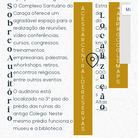
S
O Complexo Santuário do
Estra
A
→
Caraça oferece um
da
C
A
o
L
E
B
agradável espaço para a
do
b
S
RI
o
realização de reuniões,
Cara
S
R
r
A
G
c
vídeo conferências,
ça –
e
R
O
cursos, congressos,
km 9,
C
a
O
o
treinamentos
E
Cep:
G
li
N
L
A
empresariais, palestras,
3596
T
E
whorkshops, retiros,
9-
z
u
R
M
A
A
encontros religiosos,
000
d
a
L
P
entre outros eventos.
–
D
S
it
ç
E
Cata
ó
O auditório está
R
s
ã
E
localizado no 3º piso do
r
Altas
S
o
prédio das ruínas do
E
i
– MG
R
antigo Colégio. Neste
o
V
mesmo prédio funciona o
A
museu e a biblioteca.
S