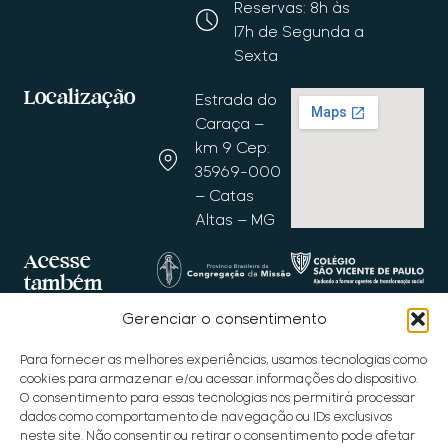
Reservas: 8h às
17h de Segunda a
Sexta
Localização
Estrada do
Caraça –
km 9 Cep:
35969-000
– Catas
Altas – MG
Acesse
também
Gerenciar o consentimento
Para fornecer as melhores experiências, usamos tecnologias como
cookies para armazenar e/ou acessar informações do dispositivo.
O consentimento para essas tecnologias nos permitirá processar
dados como comportamento de navegação ou IDs exclusivos
neste site. Não consentir ou retirar o consentimento pode afetar