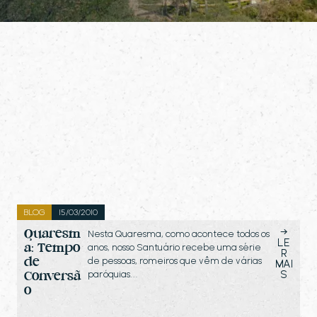
BLOG
15/03/2010
→
Quaresm
Nesta Quaresma, como acontece todos os
LE
a: Tempo
anos, nosso Santuário recebe uma série
R
de
de pessoas, romeiros que vêm de várias
MAI
S
paróquias…
Conversã
o