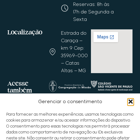
Reservas: 8h às
17h de Segunda a
Sexta
Localização
Estrada do
Caraça –
km 9 Cep:
35969-000
– Catas
Altas – MG
Acesse
também
Gerenciar o consentimento
Para fornecer as melhores experiências, usamos tecnologias como
cookies para armazenar e/ou acessar informações do dispositivo.
O consentimento para essas tecnologias nos permitirá processar
dados como comportamento de navegação ou IDs exclusivos
neste site. Não consentir ou retirar o consentimento pode afetar