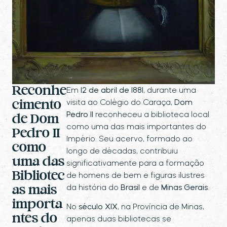
Reconhe
Em
12 de abril de 1881
, durante uma
visita ao Colégio do Caraça,
Dom
cimento
Pedro II
reconheceu a biblioteca local
de Dom
como uma das mais importantes do
Pedro II
Império. Seu acervo, formado ao
como
longo de décadas, contribuiu
uma das
significativamente para a formação
Bibliotec
de homens de bem e figuras ilustres
da história do
Brasil
e de
Minas Gerais
.
as mais
importa
No
século XIX
, na Província de Minas,
ntes do
apenas duas bibliotecas se