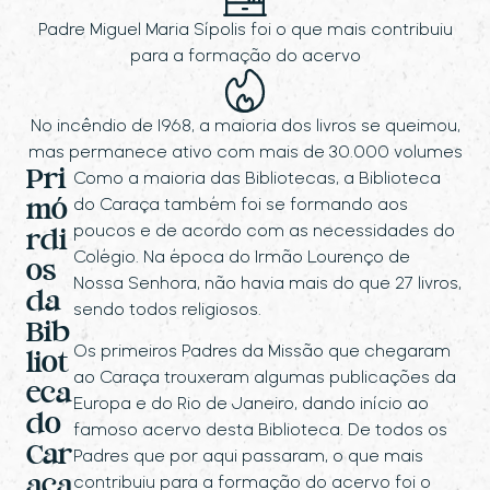
Padre Miguel Maria Sípolis foi o que mais contribuiu
para a formação do acervo
No incêndio de 1968, a maioria dos livros se queimou,
mas permanece ativo com mais de 30.000 volumes
Pri
Como a maioria das Bibliotecas, a Biblioteca
do Caraça também foi se formando aos
mó
poucos e de acordo com as necessidades do
rdi
Colégio. Na época do Irmão Lourenço de
os
Nossa Senhora, não havia mais do que 27 livros,
da
sendo todos religiosos.
Bib
Os primeiros Padres da Missão que chegaram
liot
ao Caraça trouxeram algumas publicações da
eca
Europa e do Rio de Janeiro, dando início ao
do
famoso acervo desta Biblioteca. De todos os
Car
Padres que por aqui passaram, o que mais
aça
contribuiu para a formação do acervo foi o