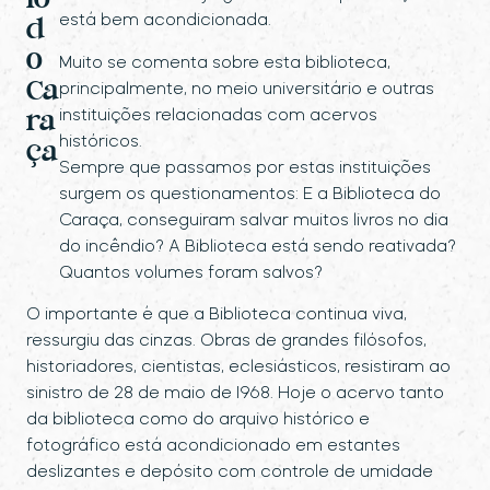
io
está bem acondicionada.
d
o
Muito se comenta sobre esta biblioteca,
Ca
principalmente, no meio universitário e outras
instituições relacionadas com acervos
ra
históricos.
ça
Sempre que passamos por estas instituições
surgem os questionamentos: E a Biblioteca do
Caraça, conseguiram salvar muitos livros no dia
do incêndio? A Biblioteca está sendo reativada?
Quantos volumes foram salvos?
O importante é que a Biblioteca continua viva,
ressurgiu das cinzas. Obras de grandes filósofos,
historiadores, cientistas, eclesiásticos, resistiram ao
sinistro de 28 de maio de 1968. Hoje o acervo tanto
da biblioteca como do arquivo histórico e
fotográfico está acondicionado em estantes
deslizantes e depósito com controle de umidade