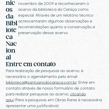
nic
novembro de 2009 e reconheceram o
os
acervo da biblioteca do Caraça como
especial. Através de um relatório técnico
da
acrescentaram algumas observações e
Bibl
recomendações quanto a conservação e
iote
preservação desse acervo.
ca
Nac
ion
al
Entre em contato
Para realização de pesquisas ao acervo, é
necessário o agendamento pelo email:
biblioteca@santuariodocaraca.com.br
.
Entre em
contato através de nosso formulário de contato
para realizar pesquisas ao acervo,
clicando
aqui
(Para a pesquisas em Obras Raras é necessária
apresentar uma justificativa).