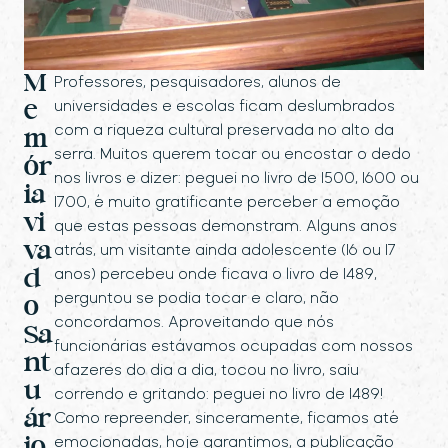
M
Professores, pesquisadores, alunos de
universidades e escolas ficam deslumbrados
e
com a riqueza cultural preservada no alto da
m
serra. Muitos querem tocar ou encostar o dedo
ór
nos livros e dizer: peguei no livro de 1500, 1600 ou
ia
1700, é muito gratificante perceber a emoção
vi
que estas pessoas demonstram. Alguns anos
va
atrás, um visitante ainda adolescente (16 ou 17
anos) percebeu onde ficava o livro de 1489,
d
perguntou se podia tocar e claro, não
o
concordamos. Aproveitando que nós
Sa
funcionárias estávamos ocupadas com nossos
nt
afazeres do dia a dia, tocou no livro, saiu
u
correndo e gritando: peguei no livro de 1489!
ár
Como repreender, sinceramente, ficamos até
emocionadas, hoje garantimos, a publicação