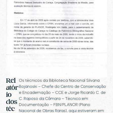
Rel
Os técnicos da Biblioteca Nacional Silvana
Bojanoski – Chefe do Centro de Conservação
atór
e Encadernação – CCE e Jorge Ricardo C. de
io
C. Raposo da Câmara – Técnico em
dos
Documentação – FBN/PLANOR (Plano
téc
Nacional de Obras Raras), aqui estiveram em